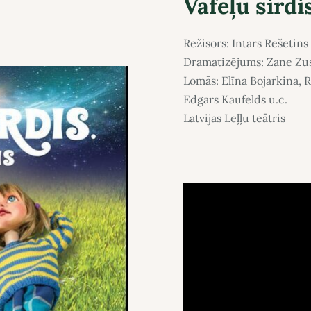
Vafeļu sirdis
Režisors: Intars Rešetins
Dramatizējums: Zane Zu
Lomās: Elīna Bojarkina, 
Edgars Kaufelds u.c.
Latvijas Leļļu teātris