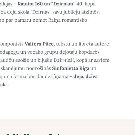
bilejas –
Rainim 160 un “Dzirnām” 40
, kopā
ča deju skola “Dzirnas” savu jubileju atzīmēs,
ā un par pamatu ņemot Raiņa romantisko
komponists
Valters Pūce
, tekstu un libreta autore
pedagogu un vecāko grupu dejotāju kopdarbs
paaudžu esošie un bijušie
Dzirnieši
, kopā ar saviem
o skanējumu nodrošinās
Sinfonietta Rīga
un
vojuma forma būs daudzslāņaina –
deja, dzīva
sla
.