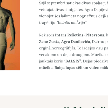
Šajā septembrī satiekas divas apaļas ju
veidojot divas simtgades. Agra Daņiļevi
vienojot šos laikmeta nogriežņus dej
traģēdiju
“Indulis un Ārija”
.
Režisors
Intars Rešetins-Pētersons
, 
Zane Zusta
,
Agra Daņiļeviča
, Dzirnu 
orģinālhoreogrāfijās. To izdejos visu 
vecākiem un deju draugiem. Muzikāl
jauktais koris
“BALSIS”
. Dejas piedzī
mūzika, Raiņa lugas tēli un video māk