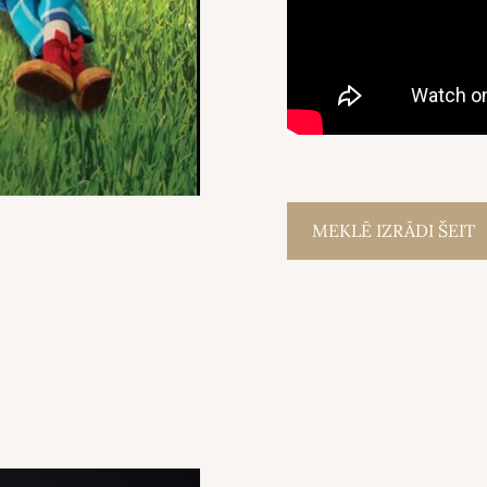
MEKLĒ IZRĀDI ŠEIT