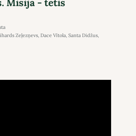
. Misija - tētis
sta
Rihards Zeļezņevs, Dace Vītola, Santa Didžus,